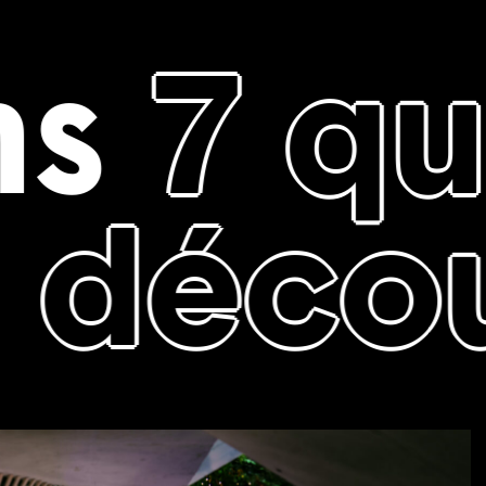
7 que
écouvr