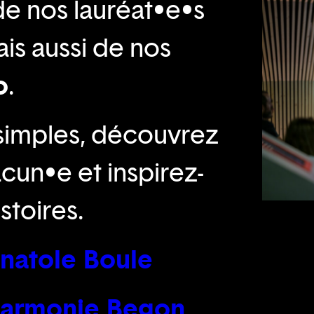
e nos lauréat•e•s
s aussi de nos
o
.
 simples, découvrez
acun•e et inspirez-
stoires.
©Bartosch
Anatole Boule
 Harmonie Begon