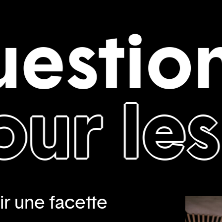
stions
 les d
r une facette