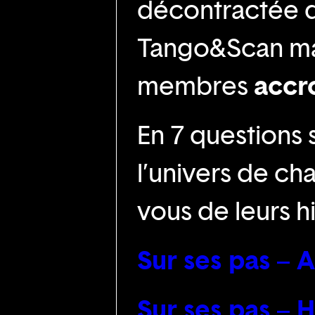
décontractée d
Tango&Scan mai
membres
accr
En 7 questions
l’univers de ch
vous de leurs hi
Sur ses pas – 
Sur ses pas –