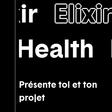
xir
Elixir
Health
H
Présente toi et ton
projet