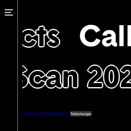
Panneau de gestion des cookies
jects
Call
Scan 20
C036_ENCART-PRESSE-EN
Télécharger